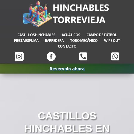
CASTILLOS HINCHABLES
ACUÁTICOS
CAMPO DE FÚTBOL
FIESTA ESPUMA
BARREDERA
TORO MECÁNICO
WIPE OUT
CONTACTO




Reservalo ahora
CASTILLOS
HINCHABLES EN