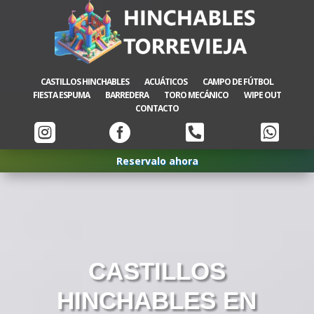
CASTILLOS HINCHABLES
ACUÁTICOS
CAMPO DE FÚTBOL
FIESTA ESPUMA
BARREDERA
TORO MECÁNICO
WIPE OUT
CONTACTO




Reservalo ahora
CASTILLOS
HINCHABLES EN