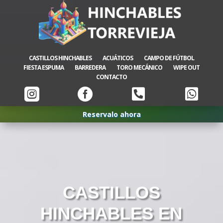
CASTILLOS HINCHABLES
ACUÁTICOS
CAMPO DE FÚTBOL
FIESTA ESPUMA
BARREDERA
TORO MECÁNICO
WIPE OUT
CONTACTO




Reservalo ahora
CASTILLOS
HINCHABLES EN