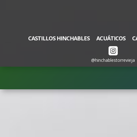
CASTILLOS HINCHABLES
ACUÁTICOS
C

@hinchablestorrevieja