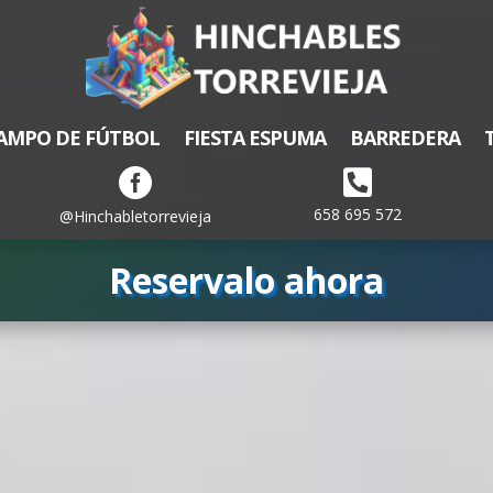
AMPO DE FÚTBOL
FIESTA ESPUMA
BARREDERA


658 695 572
@Hinchabletorrevieja
Reservalo ahora