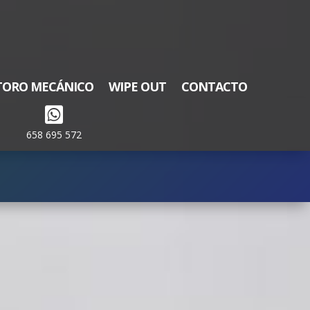
TORO MECÁNICO
WIPE OUT
CONTACTO

658 695 572