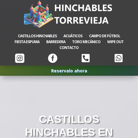
CASTILLOS HINCHABLES
ACUÁTICOS
CAMPO DE FÚTBOL
FIESTA ESPUMA
BARREDERA
TORO MECÁNICO
WIPE OUT
CONTACTO




Reservalo ahora
CASTILLOS
HINCHABLES EN