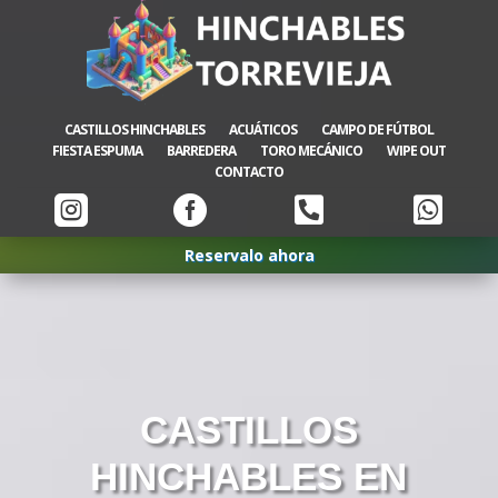
CASTILLOS HINCHABLES
ACUÁTICOS
CAMPO DE FÚTBOL
FIESTA ESPUMA
BARREDERA
TORO MECÁNICO
WIPE OUT
CONTACTO




Reservalo ahora
CASTILLOS
HINCHABLES EN